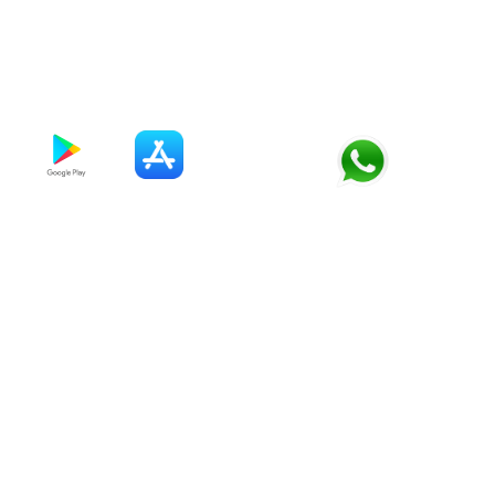
ACERCA
USO - puntodefacturacion.com permite ingresar los
datos requeridos para generar una factura electrónica
de manera rápida y precisa. Los usuarios pueden
ingresar la información del emisor (datos fiscales de la